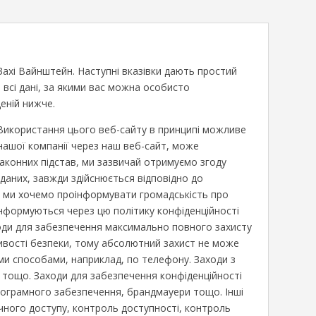
Захі Вайнштейн.
Наступні вказівки дають простий
 всі дані, за якими вас можна особисто
еній нижче.
 Використання цього веб-сайту в принципі можливе
нашої компанії через наш веб-сайт, може
аконних підстав, ми зазвичай отримуємо згоду
 даних, завжди здійснюється відповідно до
ті ми хочемо проінформувати громадськість про
 інформуються через цю політику конфіденційності
заходи для забезпечення максимально повного захисту
ивості безпеки, тому абсолютний захист не може
ми способами, наприклад, по телефону. Заходи з
 тощо. Заходи для забезпечення конфіденційності
 програмного забезпечення, брандмауери тощо. Інші
чного доступу, контроль доступності, контроль