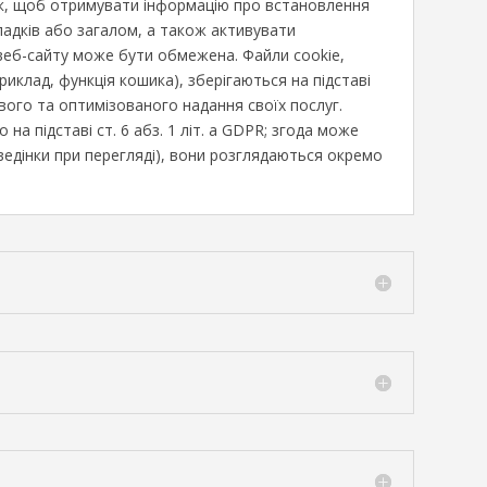
ак, щоб отримувати інформацію про встановлення
падків або загалом, а також активувати
 веб-сайту може бути обмежена. Файли cookie,
риклад, функція кошика), зберігаються на підставі
ового та оптимізованого надання своїх послуг.
на підставі ст. 6 абз. 1 літ. a GDPR; згода може
оведінки при перегляді), вони розглядаються окремо