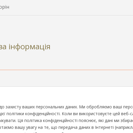
орін
ова інформація
о захисту ваших персональних даних. Ми обробляємо ваші персон
єї політики конфіденційності. Коли ви використовуєте цей веб-са
фікувати. Ця політика конфіденційності пояснює, які дані ми збир
ертаємо вашу увагу на те, що передача даних в Інтернеті (напри