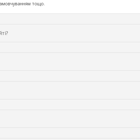
 замовчуванням тощо.
йті?