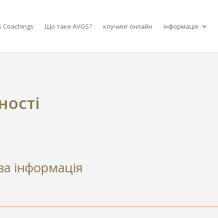
 Coachings
Що таке AVGS?
коучинг онлайн
інформація
ності
ова інформація