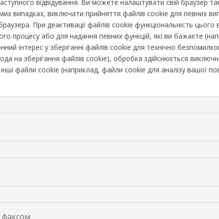
наступного відвідування. Ви можете налаштувати свій браузер т
емих випадках, виключати прийняття файлів cookie для певних ви
браузера. При деактивації файлів cookie функціональність цього
ого процесу або для надання певних функцій, які ви бажаєте (нап
конний інтерес у зберіганні файлів cookie для технічно безпомилк
да на зберігання файлів cookie), обробка здійснюється виключно 
 інші файли cookie (наприклад, файли cookie для аналізу вашої п
 факсом