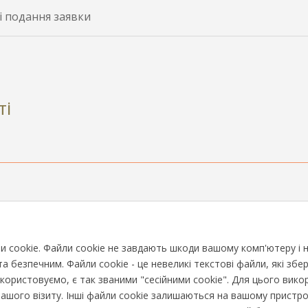
і подання заявки
ті
cookie. Файли cookie не завдають шкоди вашому комп'ютеру і не 
 безпечним. Файли cookie - це невеликі текстові файли, які збе
икористовуємо, є так званими "сесійними cookie". Для цього вико
ого візиту. Інші файли cookie залишаються на вашому пристрої, 