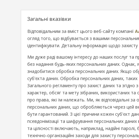
Загальні вказівки
Відповідальним за вміст цього веб-сайту компанії
A
огляд того, що відбувається з вашими персональними
ідентифікувати. Детальну інформацію щодо захисту 
Ми дуже раді вашому інтересу до наших послуг та п
без надання будь-яких персональних даних. Однак, 
знадобитися обробка персональних даних. Якщо обр
суб'єкта даних. Обробка персональних даних, таких 
Загального регламенту про захист даних та згідно 
характер, обсяг та мету зібраних, використаних та
про права, які їм належать. Ми, як відповідальні з
персональних даних, що обробляються через цей ве
бути гарантований. З цієї причини кожен суб'єкт д
псевдонімізації та шифрування персональних даних 
та цілісності включають, наприклад, надійні паролі
технічно-організаційні заходи для захисту персона