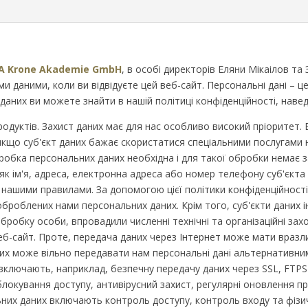
A Krone Akademie GmbH
, в особі
директорів Еляни Мікаілов та 
 даними, коли ви відвідуєте цей веб-сайт. Персональні дані – це
даних ви можете знайти в нашій політиці конфіденційності, навед
родуктів. Захист даних має для нас особливо високий пріоритет.
якщо суб'єкт даних бажає скористатися спеціальними послугами 
обка персональних даних необхідна і для такої обробки немає з
як ім'я, адреса, електронна адреса або номер телефону суб'єкта
з нашими правилами. За допомогою цієї політики конфіденційнос
 оброблених нами персональних даних. Крім того, суб'єкти даних
а обробку особи, впровадили численні технічні та організаційні 
б-сайт. Проте, передача даних через Інтернет може мати вразл
аних може вільно передавати нам персональні дані альтернативни
включають, наприклад, безпечну передачу даних через SSL, FTPS
, блокування доступу, антивірусний захист, регулярні оновлення
льних даних включають контроль доступу, контроль входу та фізи