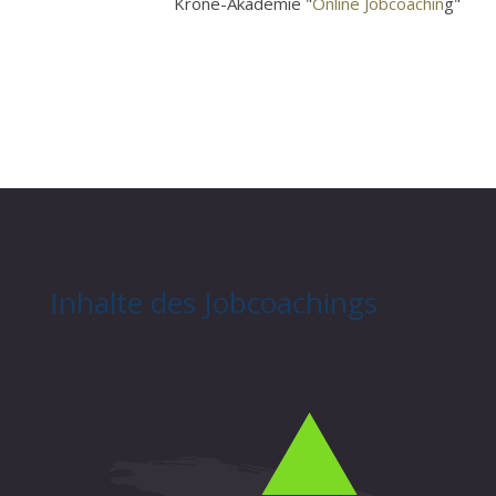
Krone-Akademie "
Online Jobcoachin
g"
Inhalte des Jobcoachings