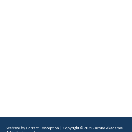
📩
frankfurt@krone-akademie.de
‪+49 (0) 176 80866750‬
📍Mainzer-Landstraße 69
----
60329 Frankfurt am Main
Unsere Partner
KRONE AKADEMIE |
PARTNER
Website by Correct Conception
| Copyright © 2025 - Krone Akademie