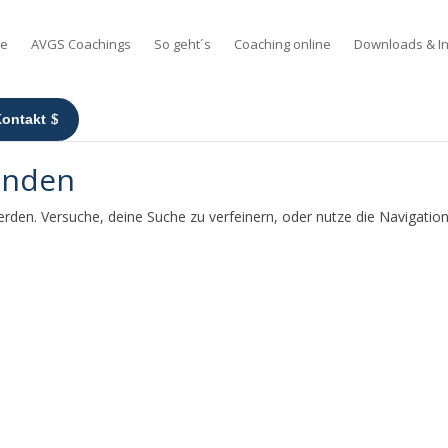
e
AVGS Coachings
So geht´s
Coaching online
Downloads & I
Kontakt
unden
rden. Versuche, deine Suche zu verfeinern, oder nutze die Navigatio